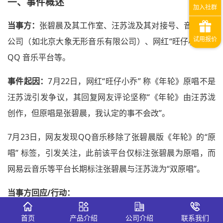
一、
事件概述
当事方：
张碧晨及其工作室、汪苏泷及其对接号、音乐制作
公司（如北京大象无形音乐有限公司）、网红“旺仔小乔”、
QQ 音乐平台等。
事件起因：
7月22日，网红“旺仔小乔” 称《年轮》原唱不是
汪苏泷引发争议，其回复网友评论坚称“《年轮》由汪苏泷
创作，但原唱是张碧晨，我认定的事不会改”。
7月23日，网友发现QQ音乐移除了张碧晨版《年轮》的“原
唱” 标签，引发关注，此前该平台仅标注张碧晨为原唱，而
网易云音乐等平台长期标注张碧晨与汪苏泷为“双原唱”。
当事方回应/行动：
张碧晨工作室：
7月25日凌晨发布声明，强调 2015年6月15
首页
产品介绍
公司介绍
联系我们