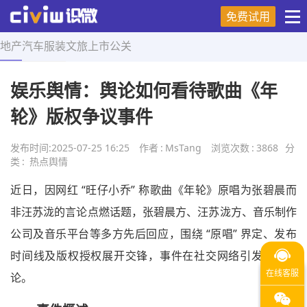
免费试用
地产
汽车
服装
文旅
上市
公关
首页
>
热点舆情
>
正文
娱乐舆情：舆论如何看待歌曲《年
轮》版权争议事件
发布时间:
2025-07-25 16:25
作者
:
MsTang
浏览次数
:
3868
分
类
:
热点舆情
近日，因网红 “旺仔小乔” 称歌曲《年轮》原唱为张碧晨而
非汪苏泷的言论点燃话题，张碧晨方、汪苏泷方、音乐制作
公司及音乐平台等多方先后回应，围绕 “原唱” 界定、发布
时间线及版权授权展开交锋，事件在社交网络引发广泛讨
论。