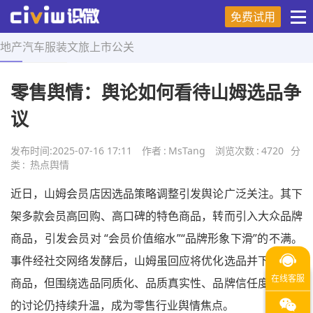
免费试用
地产
汽车
服装
文旅
上市
公关
首页
>
热点舆情
>
正文
零售舆情：舆论如何看待山姆选品争
议
发布时间:
2025-07-16 17:11
作者
:
MsTang
浏览次数
:
4720
分
类
:
热点舆情
近日，山姆会员店因选品策略调整引发舆论广泛关注。其下
架多款会员高回购、高口碑的特色商品，转而引入大众品牌
商品，引发会员对 “会员价值缩水”“品牌形象下滑”的不满。
事件经社交网络发酵后，山姆虽回应将优化选品并下架争议
商品，但围绕选品同质化、品质真实性、品牌信任度等问题
的讨论仍持续升温，成为零售行业舆情焦点。