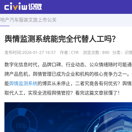
地产
汽车
服装
文旅
上市
公关
首页
>
舆情研究
>
正文
舆情监测系统能完全代替人工吗？
发布时间:
2026-01-27 16:57
作者
:
CYR
浏览次数
:
890
分类
:
识
数字化信息时代，品牌口碑、行业动态、公众情绪随时可能通
牌产品危机，舆情管理已成为企业和机构的核心竞争力之一。
能
舆情监测系统
的博弈从未停止，二者究竟各有何优劣？舆情
取代人工，实现全流程舆情管控？看完这篇文章就懂了！