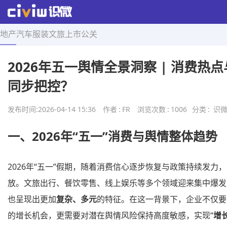
地产
汽车
服装
文旅
上市
公关
首页
>
舆情研究
>
正文
2026年五一舆情全景洞察 | 消费热
同步把控？
发布时间:
2026-04-14 15:36
作者
:
FR
浏览次数
:
1006
分类
:
识
一、2026年“五一”消费与舆情整体趋势
2026年“五一”假期，随着消费信心逐步恢复与政策持续发力
放。文旅出行、餐饮零售、线上娱乐等多个领域迎来集中爆发
也呈现出更加
复杂、多元
的特征。在这一背景下，企业不仅要
的增长机会，更需要对潜在舆情风险保持高度敏感，实现“
增