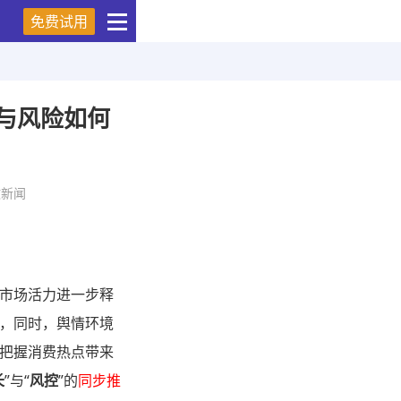
免费试用
点与风险如何
微新闻
，市场活力进一步释
，同时，舆情环境
把握消费热点带来
长
”与“
风控
”的
同步推