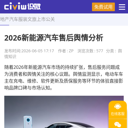
免费试用
地产
汽车
服装
文旅
上市
公关
首页
>
舆情知识
>
正文
2026新能源汽车售后舆情分析
发布时间:
2026-06-05 17:17
作者
:
ZP
浏览次数
:
577
分类
:
舆
情知识
随着2026年新能源汽车市场的持续扩张，售后服务问题成
为消费者和舆情关注的核心议题。舆情监测显示，电动车车
主在充电、维修、软件更新及质保服务等环节的体验直接影
响品牌口碑与市场认知。