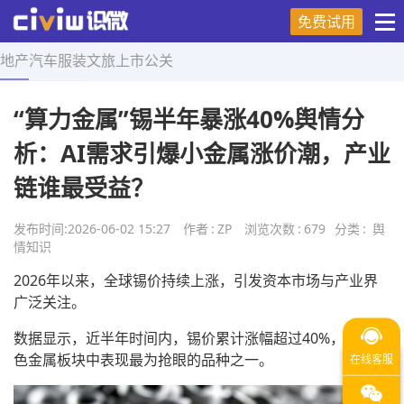
免费试用
地产
汽车
服装
文旅
上市
公关
首页
>
舆情知识
>
正文
“算力金属”锡半年暴涨40%舆情分
析：AI需求引爆小金属涨价潮，产业
链谁最受益？
发布时间:
2026-06-02 15:27
作者
:
ZP
浏览次数
:
679
分类
:
舆
情知识
2026年以来，全球锡价持续上涨，引发资本市场与产业界
广泛关注。
数据显示，近半年时间内，锡价累计涨幅超过40%，成为有
色金属板块中表现最为抢眼的品种之一。