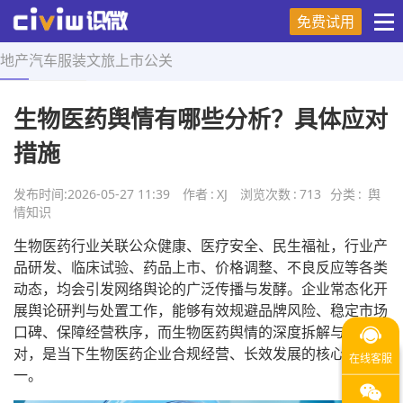
免费试用
地产
汽车
服装
文旅
上市
公关
首页
>
舆情知识
>
正文
生物医药舆情有哪些分析？具体应对
措施
发布时间:
2026-05-27 11:39
作者
:
XJ
浏览次数
:
713
分类
:
舆
情知识
生物医药行业关联公众健康、医疗安全、民生福祉，行业产
品研发、临床试验、药品上市、价格调整、不良反应等各类
动态，均会引发网络舆论的广泛传播与发酵。企业常态化开
展舆论研判与处置工作，能够有效规避品牌风险、稳定市场
口碑、保障经营秩序，而生物医药舆情的深度拆解与科学应
对，是当下生物医药企业合规经营、长效发展的核心工作之
一。