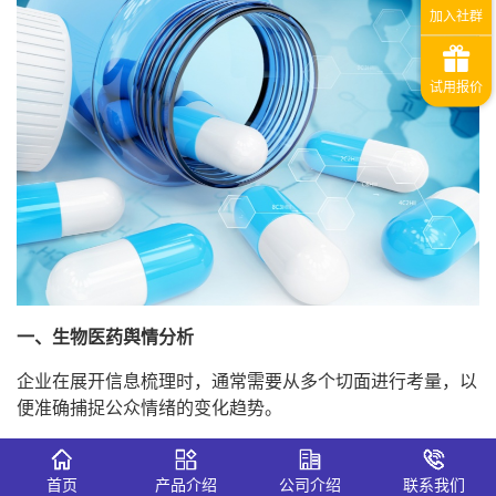
一、生物医药舆情分析
企业在展开信息梳理时，通常需要从多个切面进行考量，以
便准确捕捉公众情绪的变化趋势。
首先是合规与监管层面的信息波动。由于药品研发、临床试
验及上市审批的流程漫长且复杂，任何关于研发进展受阻、
首页
产品介绍
公司介绍
联系我们