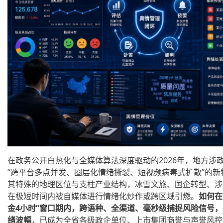
在政务公开白热化与全媒体算法深度驱动的2026年，地方涉
“跨平台多点并发、圈层化情绪撕裂、短视频病毒式扩散”的新
其特殊的地理区位与支柱产业结构，冰雪文旅、国企转型、涉
在极短时间内被自媒体进行情绪化炒作或跨区域引燃。
如何在
金4小时”窗口期内，跨语种、全渠道、毫秒级捕捉风险信号
绪波幅
，已成为全省各级政企单位、上市集团商誉与声誉风控