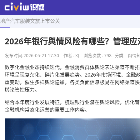
地产
汽车
服装
文旅
上市
公关
首页
>
舆情知识
>
正文
2026年银行舆情风险有哪些？管理应
发布时间:
2026-05-21 17:30
作者
:
XJ
浏览次数
:
798
分类
:
舆情
数字化金融业态持续迭代，金融消费群体舆论表达渠道不断拓
环境呈现复杂化、碎片化发展趋势。2026年市场环境、金融
重变动，催生多样舆论隐患，各类负面信息极易在网络渠道快
舆论管控压力。
结合本年度行业发展特征，梳理银行业潜在舆论风险，优化管
金融机构常态化运营的重要工作内容。