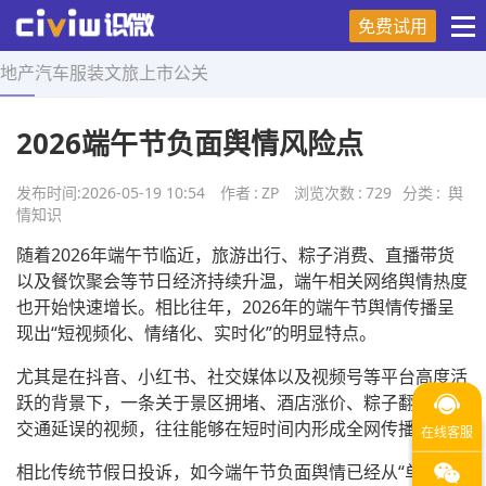
免费试用
地产
汽车
服装
文旅
上市
公关
首页
>
舆情知识
>
正文
2026端午节负面舆情风险点
发布时间:
2026-05-19 10:54
作者
:
ZP
浏览次数
:
729
分类
:
舆
情知识
随着2026年端午节临近，旅游出行、粽子消费、直播带货
以及餐饮聚会等节日经济持续升温，端午相关网络舆情热度
也开始快速增长。相比往年，2026年的端午节舆情传播呈
现出“短视频化、情绪化、实时化”的明显特点。
尤其是在抖音、小红书、社交媒体以及视频号等平台高度活
跃的背景下，一条关于景区拥堵、酒店涨价、粽子翻车或者
交通延误的视频，往往能够在短时间内形成全网传播。
相比传统节假日投诉，如今端午节负面舆情已经从“单一差