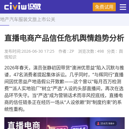
免费试用
地产
汽车
服装
文旅
上市
公关
首页
>
舆情知识
>
正文
直播电商产品信任危机舆情趋势分析
发布时间:
2026-06-30 17:25
作者
:
ZP
浏览次数
:
498
分类
:
舆
情知识
2026年春天，演员张静初因带货“澳洲优思益”陷入沉默与推
诿，47名消费者提起集体诉讼。几乎同时，“与辉同行”直播
间因优思益产地造假公开致歉——这个曾以“每月百万检测
费”“派人实地验厂”树立“严选”人设的头部直播间，再次在选
品环节失守。当“严选”成为营销话术而非风控底线，直播电
商的信任链条正在经历一场从“人设依赖”到“制度约束”的系
统性重构。