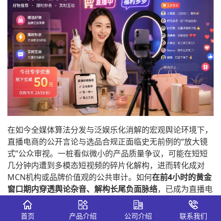
在如今全媒体算法分发与泛娱乐化消解的宏观舆论环境下，
直播电商的公开言论与选品合规正面临史无前例的“放大镜
式”公众审视。一桩看似微小的产品质量争议，可能在短短
几分钟内遭到多模态短视频的碎片化解构，进而转化成对
MCN机构或品牌价值观的公共审计。如何
在前4小时的黄金
窗口期内穿透舆论杂音、解构长尾负面脉络
，已成为直播电
商宣发、明星经纪以及商誉风控的核心课题。
首页
产品介绍
公司介绍
联系我们
为此，越来越多的头部MCN机构、明星工作室及上市传媒