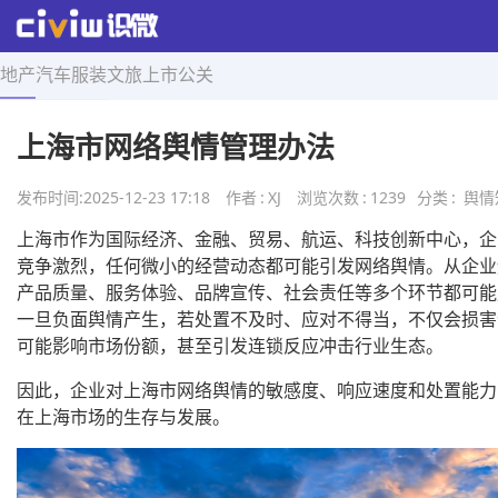
地产
汽车
服装
文旅
上市
公关
首页
>
舆情知识
>
正文
上海市网络舆情管理办法
发布时间:
2025-12-23 17:18
作者
:
XJ
浏览次数
:
1239
分类
:
舆情
上海市作为国际经济、金融、贸易、航运、科技创新中心，企
竞争激烈，任何微小的经营动态都可能引发网络舆情。从企业
产品质量、服务体验、品牌宣传、社会责任等多个环节都可能
一旦负面舆情产生，若处置不及时、应对不得当，不仅会损害
可能影响市场份额，甚至引发连锁反应冲击行业生态。
因此，企业对上海市网络舆情的敏感度、响应速度和处置能力
在上海市场的生存与发展。