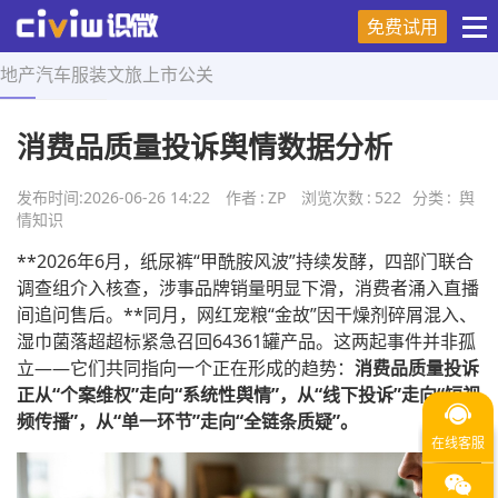
免费试用
地产
汽车
服装
文旅
上市
公关
首页
>
舆情知识
>
正文
消费品质量投诉舆情数据分析
发布时间:
2026-06-26 14:22
作者
:
ZP
浏览次数
:
522
分类
:
舆
情知识
**2026年6月，纸尿裤“甲酰胺风波”持续发酵，四部门联合
调查组介入核查，涉事品牌销量明显下滑，消费者涌入直播
间追问售后。**同月，网红宠粮“金故”因干燥剂碎屑混入、
湿巾菌落超超标紧急召回64361罐产品。这两起事件并非孤
立——它们共同指向一个正在形成的趋势：
消费品质量投诉
正从“个案维权”走向“系统性舆情”，从“线下投诉”走向“短视
频传播”，从“单一环节”走向“全链条质疑”。