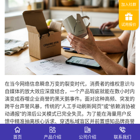
在当今网络信息瞬息万变的裂变时代，消费者的维权意识与
自媒体的放大效应深度结合，一个产品瑕疵就能在数小时内
演变成吞噬企业商誉的黑天鹅事件。面对这种高频、突发的
跨平台声誉风暴，传统的“人工手动刷新网页”或“依赖消协被
动通报”的滞后公关模式已完全失灵。为了能在海量用户反
馈中精准抽离核心诉求、穿透私域盲区并前置感知品牌商誉
受损程度，越来越多的消费品巨头、电商平台与合规风控部
门开始引入专业的
识微舆情
监控系统。该系统依托
7×24小
首页
产品介绍
公司介绍
联系我们