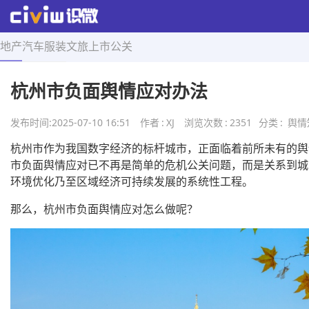
地产
汽车
服装
文旅
上市
公关
首页
>
舆情知识
>
正文
杭州市负面舆情应对办法
发布时间:
2025-07-10 16:51
作者
:
XJ
浏览次数
:
2351
分类
:
舆情
杭州市作为我国数字经济的标杆城市，正面临着前所未有的舆
市负面舆情应对已不再是简单的危机公关问题，而是关系到城
环境优化乃至区域经济可持续发展的系统性工程。
那么，杭州市负面舆情应对怎么做呢？