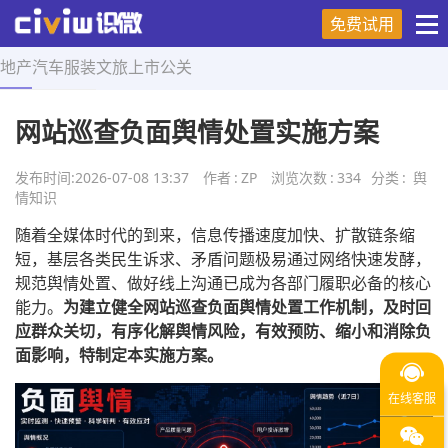
免费试用
地产
汽车
服装
文旅
上市
公关
首页
>
舆情知识
>
正文
网站巡查负面舆情处置实施方案
发布时间:
2026-07-08 13:37
作者
:
ZP
浏览次数
:
334
分类
:
舆
情知识
随着全媒体时代的到来，信息传播速度加快、扩散链条缩
短，基层各类民生诉求、矛盾问题极易通过网络快速发酵，
规范舆情处置、做好线上沟通已成为各部门履职必备的核心
能力。
为建立健全网站巡查负面舆情处置工作机制，及时回
应群众关切，有序化解舆情风险，有效预防、缩小和消除负
面影响，特制定本实施方案。