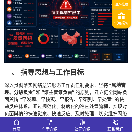
一、 指导思想与工作目标
深入贯彻落实网络意识形态工作责任制要求，坚持
“属地管
理、分级负责”
和
“谁主管谁负责”
的原则，建立健全网站负
面舆情
“早发现、早核实、早报告、早研判、早处置”
的快
速反应体系。通过规范化、制度化的巡查处置流程，实现对
负面舆情的快速觉察、快速反应、及时处理，切实维护网络
空间清朗环境。
首页
产品介绍
公司介绍
联系我们