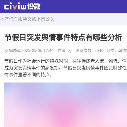
地产
汽车
服装
文旅
上市
公关
首页
>
舆情知识
>
正文
节假日突发舆情事件特点有哪些分析
发布时间:
2025-05-06 17:44
作者
:
XJ
浏览次数
:
2540
分类
:
舆情
节假日作为社会运行的特殊时期，往往伴随着人流、物流、信
成为突发舆情事件的高发期。节假日突发舆情事件因其特殊性
情事件显著不同的特点。