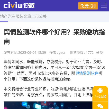
免费试用
地产
汽车
服装
文旅
上市
公关
首页
>
营销技巧
>
正文
舆情监测软件哪个好用？采购避坑指
南
发布时间:
2025-09-04 15:39
作者
:
yeon
浏览次数
:
1772
分类
:
舆情如同水，既能载舟，亦能覆舟。对于企业而言，及时、
准确地掌握网络上的声浪，早已从一道“选择题”变为一道“必
答题”。然而，面对市场上众多的选择，那
舆情监测软件
哪
个好用？下面这份采购避坑指南送给你。
本文将结合行业专业知识，为您详细拆解企业选择舆情监测
软件的步骤、考察要点，揭示常见陷阱，并附上推荐名单。