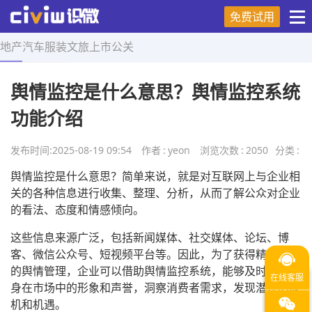
免费试用
地产
汽车
服装
文旅
上市
公关
首页
>
营销技巧
>
正文
舆情监控是什么意思？舆情监控系统
功能介绍
发布时间:
2025-08-19 09:54
作者
:
yeon
浏览次数
:
2050
分类
:
舆情监控是什么意思？简单来说，就是对互联网上与企业相
关的各种信息进行收集、整理、分析，从而了解公众对企业
的看法、态度和情感倾向。
这些信息来源广泛，包括新闻媒体、社交媒体、论坛、博
客、微信公众号、短视频平台等。因此，为了获得精准高效
的舆情管理，企业可以借助舆情监控系统，能够及时掌握自
身在市场中的形象和声誉，洞察消费者需求，发现潜在的危
机和机遇。