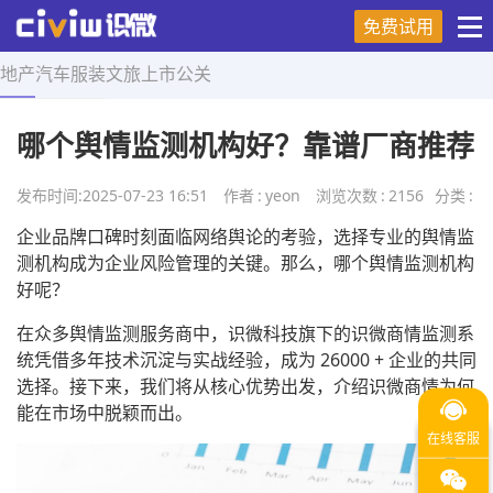
免费试用
地产
汽车
服装
文旅
上市
公关
首页
>
营销技巧
>
正文
哪个舆情监测机构好？靠谱厂商推荐
发布时间:
2025-07-23 16:51
作者
:
yeon
浏览次数
:
2156
分类
:
企业品牌口碑时刻面临网络舆论的考验，选择专业的舆情监
测机构成为企业风险管理的关键。那么，哪个舆情监测机构
好呢？
在众多舆情监测服务商中，识微科技旗下的识微商情监测系
统凭借多年技术沉淀与实战经验，成为 26000 + 企业的共同
选择。接下来，我们将从核心优势出发，介绍识微商情为何
能在市场中脱颖而出。