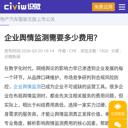
免费试用
地产
汽车
服装
文旅
上市
公关
首页
>
舆情研究
>
正文
企业舆情监测需要多少费用？
发布时间:
2026-03-20 16:14
作者
:
CYR
浏览次数
:
1820
分类
:
识微新闻
在数字化时代，网络舆论的影响力早已渗透到企业发展的每
一个环节，从品牌口碑维护、市场竞争研判到合规风险防
控，
企业舆情监测
已成为企业不可或缺的运营工具。很多企
业在布局舆情监测时，都会先关注相关服务的费用问题，但
实际上，相比于纠结费用高低，选择一家实力过硬、适配自
身需求的服务商，才能让舆情监测真正发挥价值，本文将从
专业角度，解析影响舆情监测费用的核心因素，帮助企业在