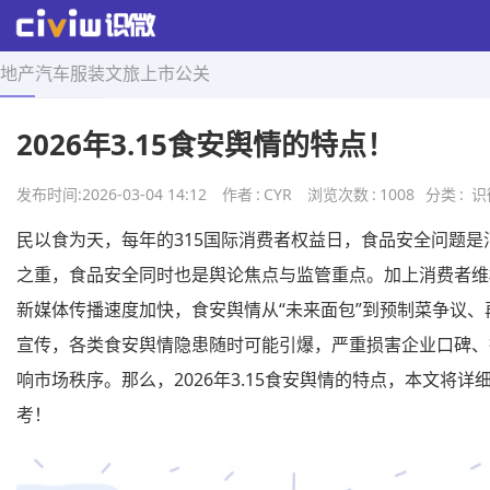
地产
汽车
服装
文旅
上市
公关
首页
>
舆情研究
>
正文
2026年3.15食安舆情的特点！
发布时间:
2026-03-04 14:12
作者
:
CYR
浏览次数
:
1008
分类
:
识
民以食为天，每年的315国际消费者权益日，食品安全问题是
之重，食品安全同时也是舆论焦点与监管重点。加上消费者维
新媒体传播速度加快，食安舆情从“未来面包”到预制菜争议、
宣传，各类食安舆情隐患随时可能引爆，严重损害企业口碑、
响市场秩序。那么，2026年3.15食安舆情的特点，本文将
考！