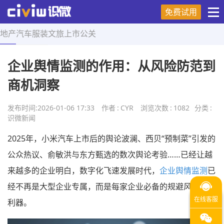
免费试用
地产
汽车
服装
文旅
上市
公关
首页
>
舆情研究
>
正文
企业舆情监测的作用：从风险防范到
商机洞察
发布时间:
2026-01-06 17:33
作者
:
CYR
浏览次数
:
1082
分类
:
识微新闻
2025年，小米汽车上市后的舆论波澜、西贝“预制菜”引发的
公众热议、俞敏洪与东方甄选的数次舆论考验……已经让越
来越多的企业明白，数字化飞速发展时代，
企业舆情监测
已
经不再是大型企业专属，而是每家企业必备的规避风险保障
利器。