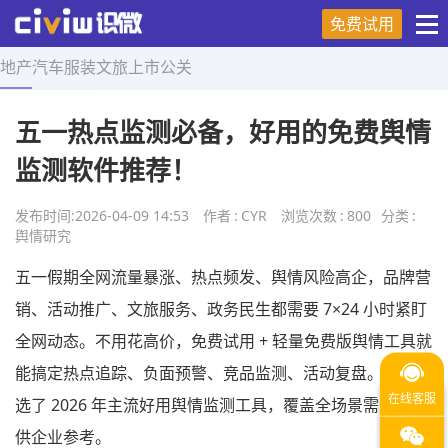
免费试用
地产
汽车
服装
文旅
上市
公关
首页
>
舆情研究
>
正文
五一热点监测必备，好用的免费舆情
监测软件推荐！
发布时间:
2026-04-09 14:53
作者
:
CYR
浏览次数
:
800
分类
:
舆情研究
五一假期全网流量暴涨、热点频发、舆情风险高企，品牌营
销、活动推广、文旅服务、政务民生都需要 7×24 小时紧盯
全网动态。不用花高价，免费试用 + 轻量免费版舆情工具就
能搞定热点追踪、负面预警、竞品监测、活动复盘。本文精
选了 2026 年主流好用舆情监测工具，覆盖全场景需求，仅
供企业参考。