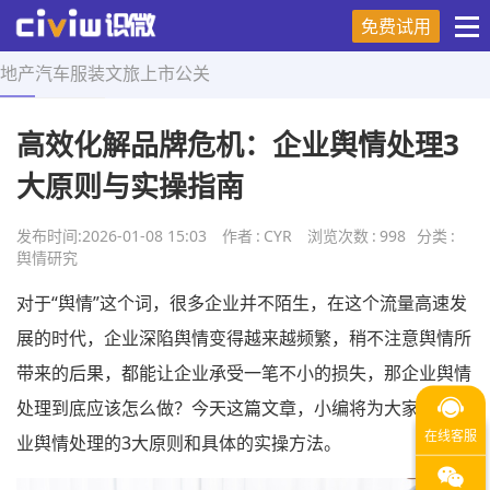
免费试用
地产
汽车
服装
文旅
上市
公关
首页
>
舆情研究
>
正文
高效化解品牌危机：企业舆情处理3
大原则与实操指南
发布时间:
2026-01-08 15:03
作者
:
CYR
浏览次数
:
998
分类
:
舆情研究
对于“舆情”这个词，很多企业并不陌生，在这个流量高速发
展的时代，企业深陷舆情变得越来越频繁，稍不注意舆情所
带来的后果，都能让企业承受一笔不小的损失，那企业舆情
处理到底应该怎么做？今天这篇文章，小编将为大家揭秘企
业舆情处理的3大原则和具体的实操方法。