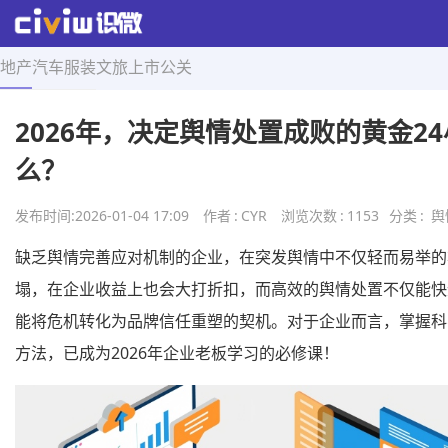
地产
汽车
服装
文旅
上市
公关
首页
>
舆情研究
>
正文
2026年，决定舆情处置成败的黄金2
么？
发布时间:
2026-01-04 17:09
作者
:
CYR
浏览次数
:
1153
分类
:
舆
缺乏舆情完善应对机制的企业，在突发舆情中不仅轻而易举的
塌，在企业收益上也会大打折扣，而高效的舆情处置不仅能快
能将危机转化为品牌信任重塑的契机。对于企业而言，掌握科
方法，已成为2026年企业老板学习的必修课！