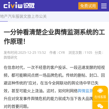
免费试用
地产
汽车
服装
文旅
上市
公关
首页
>
舆情研究
>
正文
一分钟看清楚企业舆情监测系统的工
作原理！
发布时间:
2025-12-25 15:52
作者
:
CYR
浏览次数
:
1105
分类
:
舆情研究
在信息时代，一次不经意的客户投诉、一段迅速发酵的短视
频，都可能瞬间点燃一场品牌危机。传统的删帖、封口、回
避这种传统的”应对，在当今全网联动的舆论场中早已失
效，甚至可能火上浇油。这时，如何利网络
舆情监测系统
提
升应对突发事件舆情危机的能力就成为当下各大品牌公司面
对的首要问题。