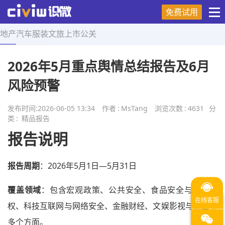
免费试用
地产
汽车
服装
文旅
上市
公关
首页
>
精品报告
>
正文
2026年5月重点舆情总结报告及6月
风险预警
发布时间:
2026-06-05 13:34
作者
:
MsTang
浏览次数
:
4631
分
类
:
精品报告
报告
说明
报告
周期
：2026年5月1日—5月31日
覆盖
领域
：包含宏观政策、公共安全、食品安全与消费维
权、科技互联网与网络安全、金融财经、文娱影视与演出等
多个方面。