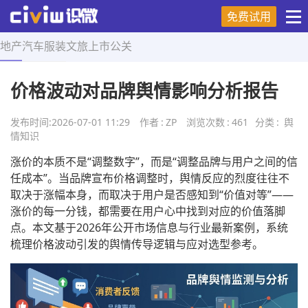
免费试用
地产
汽车
服装
文旅
上市
公关
首页
>
舆情知识
>
正文
价格波动对品牌舆情影响分析报告
发布时间:
2026-07-01 11:29
作者
:
ZP
浏览次数
:
461
分类
:
舆
情知识
涨价的本质不是“调整数字”，而是“调整品牌与用户之间的信
任成本”。当品牌宣布价格调整时，舆情反应的烈度往往不
取决于涨幅本身，而取决于用户是否感知到“价值对等”——
涨价的每一分钱，都需要在用户心中找到对应的价值落脚
点。本文基于2026年公开市场信息与行业最新案例，系统
梳理价格波动引发的舆情传导逻辑与应对选型参考。