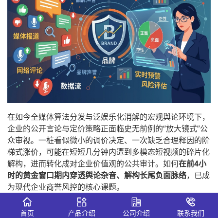
在如今全媒体算法分发与泛娱乐化消解的宏观舆论环境下，
企业的公开言论与定价策略正面临史无前例的“放大镜式”公
众审视。一桩看似微小的调价决定、一次缺乏合理释因的阶
梯式涨价，可能在短短几分钟内遭到多模态短视频的碎片化
解构，进而转化成对企业价值观的公共审计。如何
在前4小
时的黄金窗口期内穿透舆论杂音、解构长尾负面脉络
，已成
为现代企业商誉风控的核心课题。
为此，越来越多的知名企业、零售连锁、快消大厂及上市集
首页
产品介绍
公司介绍
联系我们