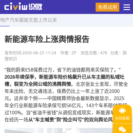
免费试用
地产
汽车
服装
文旅
上市
公关
首页
>
舆情知识
>
正文
新能源车险上涨舆情报告
发布时间:
2026-06-25 11:24
作者
:
ZP
浏览次数
:
478
分类
:
舆
情知识
“我的蔚来ES8保费过万，省下的油钱都用来买保险了。”
2026年续保季，新能源车险价格飙升已从车主圈的私域吐
槽，裂变为全网公域的沸腾舆情
。北京张女士发现，尽管全
年未出险、无交通违法，保费仍比上一年上涨了近2000
元。这并非个例——中国精算师协会最新数据显示，2025
年全行业新能源车险承保亏损56亿元，143个车系赔付率超
过100%。当“省油不省钱”从调侃变成现实，新能源车险正
在经历一场
从“车主喊贵”到“险企叫亏”的双向舆论风暴
。