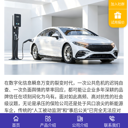
在数字化信息瞬息万变的裂变时代，一次公共危机的迟钝自
查、一次负面舆情的草率回应，都可能让企业多年深耕的品
牌信任在顷刻间化为乌有。面对如此高频、高对抗性的社会
级议题，无论是承压的保险公司还是处于风口浪尖的新能源
车企，传统的“人工被动监测”和“事后公关”已完全无法应对
分钟级引爆的舆情海啸。为了
在惊涛骇浪中精准穿透信息迷
雾、前置感知品牌商誉受损程度
，越来越多的头部金融机构
首页
产品介绍
公司介绍
联系我们