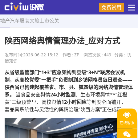
免费试用
地产
汽车
服装
文旅
上市
公关
首页
>
舆情知识
>
正文
陕西网络舆情管理办法_应对方式
发布时间:
2026-06-22 15:12
作者
:
ZP
浏览次数
:
449
分类
:
舆
情知识
从省级监管部门“1+3”应急架构到县级“3+N”联席会议机
制，从高校党委“一把手”负责制到乡镇网格员每日巡查——
陕西省已构建起覆盖省、市、县、镇四级的网络舆情管理体
系。
当食品安全舆情
24小时监测
、生态环境舆情**“红橙
黄”三级预警**、高校舆情
12小时回应
等制度全面铺开，一
套兼具系统性与灵活性的舆情治理“陕西方案”正在成形。