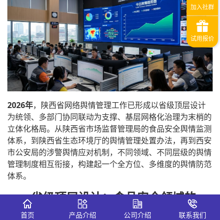
2026年
，陕西省网络舆情管理工作已形成以省级顶层设计
为统领、多部门协同联动为支撑、基层网格化治理为末梢的
立体化格局。从陕西省市场监督管理局的食品安全舆情监测
体系，到陕西省生态环境厅的舆情管理处置办法，再到西安
市公安局的涉警舆情应对机制，不同领域、不同层级的舆情
管理制度相互衔接，构建起一个全方位、多维度的舆情防范
体系。
一、省级顶层设计：食品安全领域的
“陕西样本”
首页
产品介绍
公司介绍
联系我们