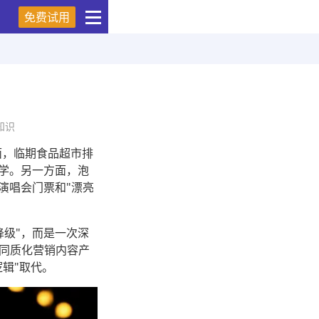
免费试用
知识
面，临期食品超市排
哲学。另一方面，泡
演唱会门票和"漂亮
降级"，而是一次深
度同质化营销内容产
逻辑"取代。