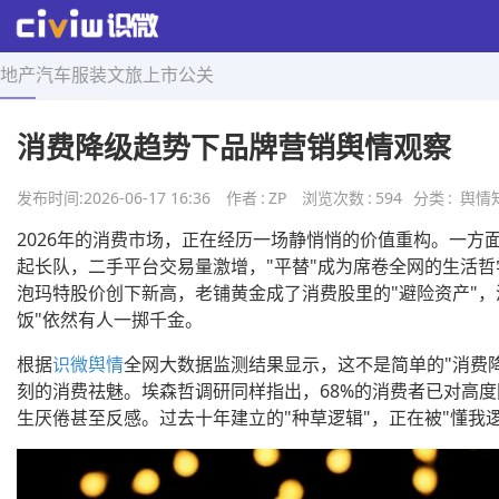
地产
汽车
服装
文旅
上市
公关
首页
>
舆情知识
>
正文
消费降级趋势下品牌营销舆情观察
发布时间:
2026-06-17 16:36
作者
:
ZP
浏览次数
:
594
分类
:
舆情
2026年的消费市场，正在经历一场静悄悄的价值重构。一方
起长队，二手平台交易量激增，"平替"成为席卷全网的生活
泡玛特股价创下新高，老铺黄金成了消费股里的"避险资产"，
饭"依然有人一掷千金。
根据
识微舆情
全网大数据监测结果显示，这不是简单的"消费
刻的消费祛魅。埃森哲调研同样指出，68%的消费者已对高
生厌倦甚至反感。过去十年建立的"种草逻辑"，正在被"懂我