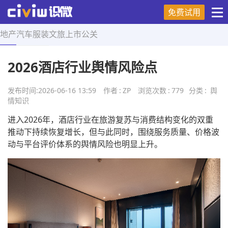
免费试用
地产
汽车
服装
文旅
上市
公关
首页
>
舆情知识
>
正文
2026酒店行业舆情风险点
发布时间:
2026-06-16 13:59
作者
:
ZP
浏览次数
:
779
分类
:
舆
情知识
进入2026年，酒店行业在旅游复苏与消费结构变化的双重
推动下持续恢复增长，但与此同时，围绕服务质量、价格波
动与平台评价体系的舆情风险也明显上升。