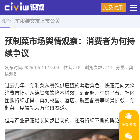
免费试用
地产
汽车
服装
文旅
上市
公关
首页
>
舆情知识
>
正文
预制菜市场舆情观察：消费者为何持
续争议
发布时间:
2026-06-11 10:00
作者
:
ZP
浏览次数
:
516
分类
:
舆
情知识
过去几年，预制菜从餐饮供应链的幕后角色，快速走向大众
消费市场。从连锁餐饮降本增效，到商超、生鲜平台、社区
团购持续加码，再到校园、酒店、航空配餐等场景扩张，预
制菜一度被视为万亿级赛道。
但与产业高速增长同步出现的，还有持续不断的舆论争议。