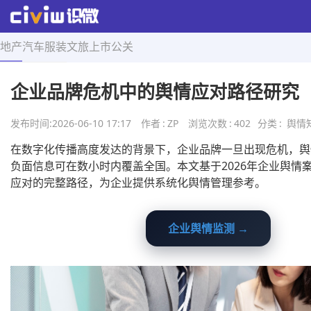
地产
汽车
服装
文旅
上市
公关
首页
>
舆情知识
>
正文
企业品牌危机中的舆情应对路径研究
发布时间:
2026-06-10 17:17
作者
:
ZP
浏览次数
:
402
分类
:
舆情
在数字化传播高度发达的背景下，企业品牌一旦出现危机，舆
负面信息可在数小时内覆盖全国。本文基于2026年企业舆情
应对的完整路径，为企业提供系统化舆情管理参考。
企业舆情监测 →