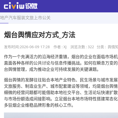
地产
汽车
服装
文旅
上市
公关
首页
>
舆情知识
>
正文
烟台舆情应对方式_方法
发布时间:
2026-06-09 17:28
作者
:
XJ
浏览次数
:
322
分类
:
舆情
作为一个充满活力的沿海经济重镇，烟台的企业在面临市场机
直面各种各样的公共讨论与信息传播挑战。如何在瞬息万变的
台舆情管理，成为推动企业可持续发展的关键课题。
烟台舆情的发酵往往贴合本地产业特色、民生场景与城市发展
文旅服务、制造业生产、城市配套建设等领域，均是烟台舆情
细微的经营问题都可能借助本地社交平台、生活论坛快速扩散
与市场份额造成间接影响。立足烟台本地市场特性搭建常态化
多驻烟企业维稳品牌形象的核心工作。