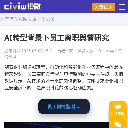
免费试用
地产
汽车
服装
文旅
上市
公关
首页
>
舆情知识
>
正文
AI转型背景下员工离职舆情研究
发布时间:
2026-06-08 15:11
作者
:
ZP
浏览次数
:
431
分类
:
舆
情知识
随着企业加速AI转型，自动化和智能化在业务流程中的渗透
越来越深，员工离职舆情成为舆情监测的重要关注点。舆情
数据显示，AI技术落地带来的岗位调整、技能要求变化和职
业安全感下降，是离职讨论的核心驱动因素。
员工舆情监测 →