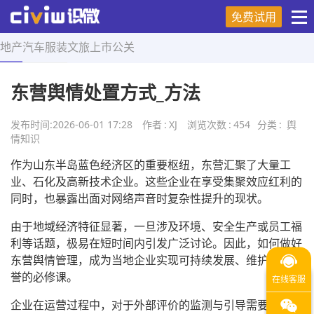
免费试用
地产
汽车
服装
文旅
上市
公关
首页
>
舆情知识
>
正文
东营舆情处置方式_方法
发布时间:
2026-06-01 17:28
作者
:
XJ
浏览次数
:
454
分类
:
舆
情知识
作为山东半岛蓝色经济区的重要枢纽，东营汇聚了大量工
业、石化及高新技术企业。这些企业在享受集聚效应红利的
同时，也暴露出面对网络声音时复杂性提升的现状。
由于地域经济特征显著，一旦涉及环境、安全生产或员工福
利等话题，极易在短时间内引发广泛讨论。因此，如何做好
东营舆情管理，成为当地企业实现可持续发展、维护品牌声
誉的必修课。
企业在运营过程中，对于外部评价的监测与引导需要建立在