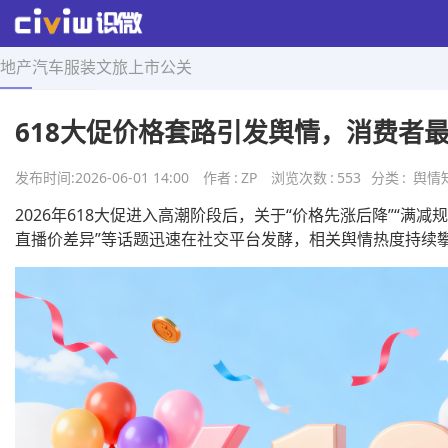
地产
汽车
服装
文旅
上市
公关
首页
>
舆情知识
>
正文
618大促价格套路引发舆情，消费者
发布时间:
2026-06-01 14:00
作者
:
ZP
浏览次数
:
553
分类
:
舆情
2026年618大促进入高潮阶段后，关于“价格先涨后降”“满减
直播价差异”等话题迅速在社交平台发酵，相关舆情热度持续