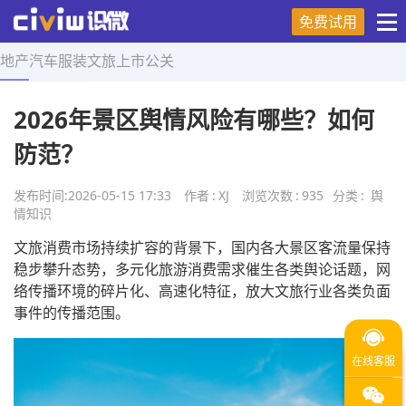
免费试用
地产
汽车
服装
文旅
上市
公关
首页
>
舆情知识
>
正文
2026年景区舆情风险有哪些？如何
防范？
发布时间:
2026-05-15 17:33
作者
:
XJ
浏览次数
:
935
分类
:
舆
情知识
文旅消费市场持续扩容的背景下，国内各大景区客流量保持
稳步攀升态势，多元化旅游消费需求催生各类舆论话题，网
络传播环境的碎片化、高速化特征，放大文旅行业各类负面
事件的传播范围。