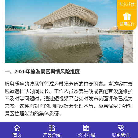
一、2026年旅游景区舆情风险维度
服务质量的波动往往成为触发矛盾的首要因素。当游客在景
区遭遇排队时间过长、工作人员态度生硬或者配套设施维护
不及时等问题时，通过短视频平台实时发布负面评价已成为
常态。这种点对点的即时反馈若处理不当，极易演变为针对
景区管理能力的集体质疑。
价格透明度与公平性同样处于舆论的显微镜下。2026年的
游客对于变相收费、物价虚高以及门票政策的变动表现得极
首页
产品介绍
公司介绍
联系我们