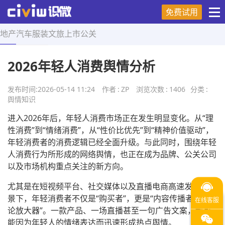
免费试用
地产
汽车
服装
文旅
上市
公关
首页
>
舆情知识
>
正文
2026年轻人消费舆情分析
发布时间:
2026-05-14 11:24
作者
:
ZP
浏览次数
:
1406
分类
:
舆情知识
进入2026年后，年轻人消费市场正在发生明显变化。从“理
性消费”到“情绪消费”，从“性价比优先”到“精神价值驱动”，
年轻消费者的消费逻辑已经全面升级。与此同时，围绕年轻
人消费行为所形成的网络舆情，也正在成为品牌、公关公司
以及市场机构重点关注的新方向。
尤其是在短视频平台、社交媒体以及直播电商高速发展的背
景下，年轻消费者不仅是“购买者”，更是“内容传播者”和“舆
论放大器”。一款产品、一场直播甚至一句广告文案，都可
能因为年轻人的情绪表达而迅速形成热点舆情。