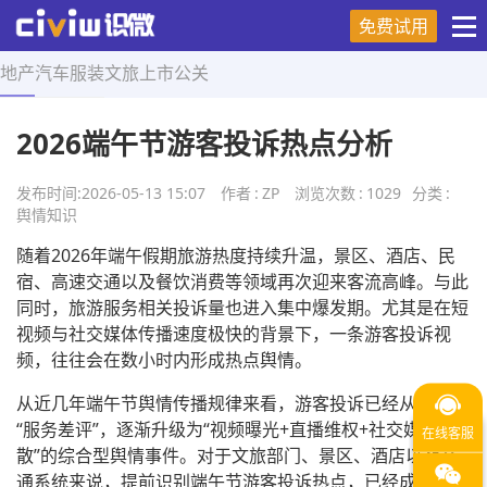
免费试用
地产
汽车
服装
文旅
上市
公关
首页
>
舆情知识
>
正文
2026端午节游客投诉热点分析
发布时间:
2026-05-13 15:07
作者
:
ZP
浏览次数
:
1029
分类
:
舆情知识
随着2026年端午假期旅游热度持续升温，景区、酒店、民
宿、高速交通以及餐饮消费等领域再次迎来客流高峰。与此
同时，旅游服务相关投诉量也进入集中爆发期。尤其是在短
视频与社交媒体传播速度极快的背景下，一条游客投诉视
频，往往会在数小时内形成热点舆情。
从近几年端午节舆情传播规律来看，游客投诉已经从传统
“服务差评”，逐渐升级为“视频曝光+直播维权+社交媒体扩
散”的综合型舆情事件。对于文旅部门、景区、酒店以及交
通系统来说，提前识别端午节游客投诉热点，已经成为节假