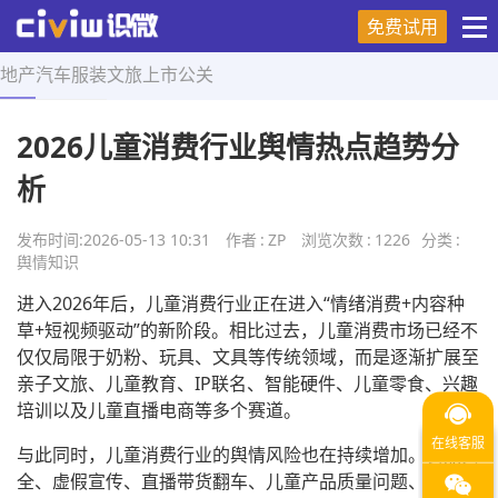
免费试用
地产
汽车
服装
文旅
上市
公关
首页
>
舆情知识
>
正文
2026儿童消费行业舆情热点趋势分
析
发布时间:
2026-05-13 10:31
作者
:
ZP
浏览次数
:
1226
分类
:
舆情知识
进入2026年后，儿童消费行业正在进入“情绪消费+内容种
草+短视频驱动”的新阶段。相比过去，儿童消费市场已经不
仅仅局限于奶粉、玩具、文具等传统领域，而是逐渐扩展至
亲子文旅、儿童教育、IP联名、智能硬件、儿童零食、兴趣
培训以及儿童直播电商等多个赛道。
与此同时，儿童消费行业的舆情风险也在持续增加。食品安
全、虚假宣传、直播带货翻车、儿童产品质量问题、培训机