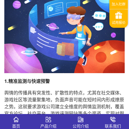
1.精准监测与快速预警
舆情的传播具有突发性、扩散性的特点，尤其在社交媒体、
游戏社区等流量聚集地，负面声音可能在短时间内形成燎原
之势。这就要求游戏公司建立全维度的舆情监测机制，覆盖
官方论坛、社交平台、游戏评测网站等多个渠道，实现对舆
情信息的实时捕捉。其中，专业的舆情管理系统-识微商情
首页
产品介绍
公司介绍
联系我们
能够发挥重要作用，其可通过大数据分析技术，对海量信息