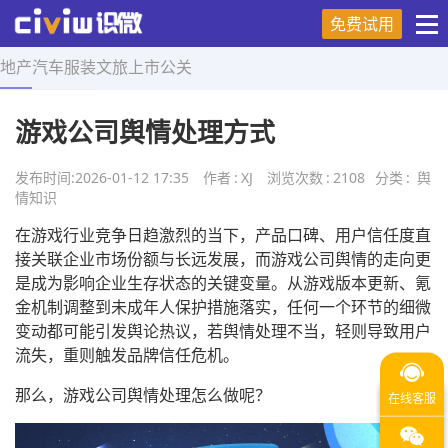
免费试用
地产
汽车
服装
文旅
上市
公关
首页
>
舆情知识
>
正文
游戏公司舆情处理方式
发布时间:
2026-01-12 17:35
作者
:
XJ
浏览次数
:
2108
分类
:
舆
情知识
在游戏行业竞争日趋激烈的当下，产品口碑、用户信任度直
接关联企业市场份额与长远发展，而游戏公司舆情的走向更
是成为影响企业生存状态的关键变量。从游戏版本更新、氪
金机制调整到未成年人保护措施落实，任何一个环节的细微
变动都可能引发舆论热议，若舆情处理不当，轻则导致用户
流失，重则触发品牌信任危机。
那么，游戏公司舆情处理怎么做呢？