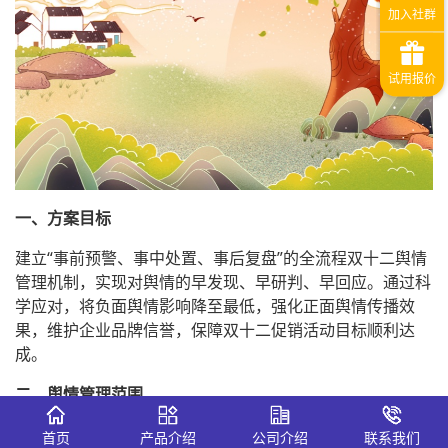
一、方案目标
建立“事前预警、事中处置、事后复盘”的全流程双十二舆情
管理机制，实现对舆情的早发现、早研判、早回应。通过科
学应对，将负面舆情影响降至最低，强化正面舆情传播效
果，维护企业品牌信誉，保障双十二促销活动目标顺利达
成。
二、舆情管理范围
本次双十二舆情管理覆盖全渠道、全场景。渠道方面，包括
首页
产品介绍
公司介绍
联系我们