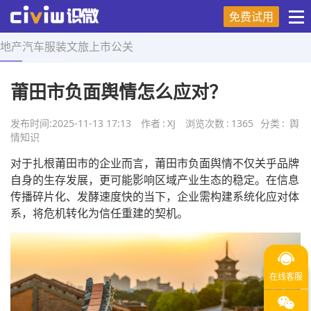
免费试用
地产
汽车
服装
文旅
上市
公关
首页
>
舆情知识
>
正文
莆田市负面舆情怎么应对？
发布时间:
2025-11-13 17:13
作者
:
XJ
浏览次数
:
1365
分类
:
舆
情知识
对于扎根莆田市的企业而言，莆田市负面舆情不仅关乎品牌
自身的生存发展，更可能影响区域产业生态的稳定。在信息
传播碎片化、发酵速度快的当下，企业需构建系统化应对体
系，将危机转化为信任重建的契机。