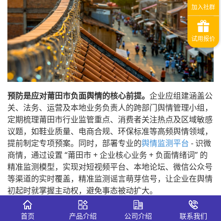
预防是应对莆田市负面舆情的核心前提。
企业应组建涵盖公
关、法务、运营及本地业务负责人的跨部门舆情管理小组，
定期梳理莆田市行业监管重点、消费者关注热点及区域敏感
议题，如鞋业质量、电商合规、环保标准等高频舆情领域，
提前制定专项预案。同时，部署专业的
舆情监测平台
- 识微
商情，通过设置 “莆田市 + 企业核心业务 + 负面情绪词” 的
精准监测模型，实现对短视频平台、本地论坛、微信公众号
等渠道的实时覆盖，精准监测谣言萌芽信号，让企业在舆情
初起时就掌握主动权，避免事态被动扩大。
科学响应是化解莆田市负面舆情的关键环节。
舆情爆发后，
首页
产品介绍
公司介绍
联系我们