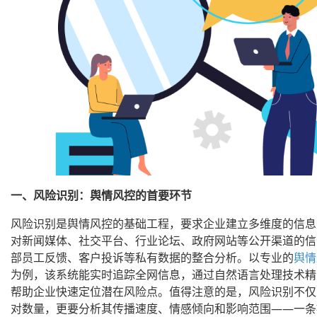
一、风险识别：舆情风控的首要环节
风险识别是舆情风控的基础工程，要求企业建立多维度的信息
对新闻媒体、社交平台、行业论坛、政府网站等公开渠道的信
部员工反馈、客户投诉等私有数据的整合分析。以专业的
舆情
为例，该系统能实时追踪全网信息，通过自然语言处理技术精
帮助企业快速定位潜在风险点。值得注意的是，风险识别不仅
对数量，更要分析其传播速度、情感倾向和影响范围——一条