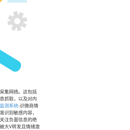
采集网络。这包括
息抓取，以及对内
监测系统
-识微商情
准识别敏感内容，
关注负面信息的绝
被大V转发且情绪激