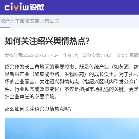
地产
汽车
服装
文旅
上市
公关
首页
>
舆情知识
>
正文
如何关注绍兴舆情热点？
发布时间:
2025-08-13 17:24
作者
:
XJ
浏览次数
:
1421
分类
:
舆情
绍兴作为长三角地区的重要城市，既是传统产业（如黄酒、纺
是新兴产业（如集成电路、生物医药）的成长沃土。对于扎根
场的企业而言，关注绍兴舆情热点（指绍兴区域内引发公众广
件、行业动态或政策变化）不仅是把握市场机遇的关键，更是
护企业声誉的必要手段。
那么如何关注绍兴舆情热点呢？