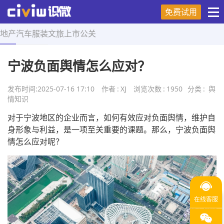
免费试用
地产
汽车
服装
文旅
上市
公关
首页
>
舆情知识
>
正文
宁波负面舆情怎么应对？
发布时间:
2025-07-16 17:10
作者
:
XJ
浏览次数
:
1950
分类
:
舆
情知识
对于宁波地区的企业而言，如何有效应对负面舆情，维护自
身形象与利益，是一项至关重要的课题。那么，宁波负面舆
情怎么应对呢？