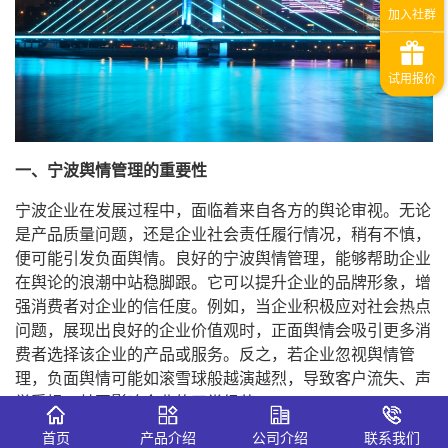
一、宁波舆情管理的重要性
宁波企业在发展过程中，面临着来自各方的舆论审视。无论
是产品质量问题，还是企业社会责任履行情况，稍有不慎，
便可能引发负面舆情。良好的宁波舆情管理，能够帮助企业
在舆论的浪潮中站稳脚跟。它可以提升企业的品牌形象，增
强消费者对企业的信任度。例如，当企业积极应对社会热点
问题，展现出良好的企业价值观时，正面舆情会吸引更多消
费者选择该企业的产品或服务。反之，若企业忽视舆情管
理，负面舆情可能如滚雪球般越演越烈，导致客户流失、声
誉受损，甚至影响企业的正常经营。
首页
产品介绍
公司介绍
联系我们
二、宁波舆情管理办法的主要内容