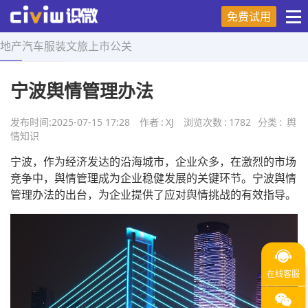
免费试用
地产
汽车
服装
文旅
上市
公关
首页
>
舆情知识
>
正文
宁波舆情管理办法
发布时间:
2025-07-15 17:28
作者
:
XJ
浏览次数
:
1782
分类
:
舆
情知识
宁波，作为经济发达的沿海城市，企业众多，在激烈的市场
竞争中，舆情管理成为企业稳健发展的关键环节。宁波舆情
管理办法的出台，为企业提供了应对舆情挑战的有效指导。