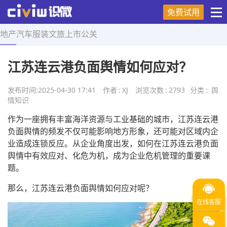
免费试用
地产
汽车
服装
文旅
上市
公关
首页
>
舆情知识
>
正文
江苏连云港负面舆情如何应对？
发布时间:
2025-04-30 17:41
作者
:
XJ
浏览次数
:
2793
分类
:
舆
情知识
作为一座拥有丰富海洋资源与工业基础的城市，江苏连云港
负面舆情的频发不仅可能影响地方形象，还可能对区域内企
业造成连锁反应。从企业角度出发，如何在江苏连云港负面
舆情中有效应对、化危为机，成为企业危机管理的重要课
题。
那么，江苏连云港负面舆情如何应对呢？