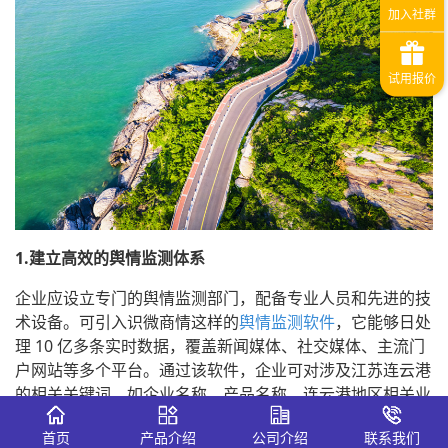
1.建立高效的舆情监测体系
企业应设立专门的舆情监测部门，配备专业人员和先进的技
术设备。可引入识微商情这样的
舆情监测软件
，它能够日处
理 10 亿多条实时数据，覆盖新闻媒体、社交媒体、主流门
户网站等多个平台。通过该软件，企业可对涉及江苏连云港
的相关关键词，如企业名称、产品名称、连云港地区相关业
务等进行实时监测，一旦出现负面舆情，能第一时间发出预
首页
产品介绍
公司介绍
联系我们
警。例如，当软件监测到网络上出现关于企业在连云港的生